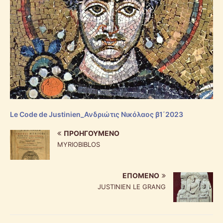
Le Code de Justinien_Ανδριώτις Νικόλαος β1΄2023
ΠΡΟΗΓΟΎΜΕΝΟ
MYRIOBIBLOS
ΕΠΌΜΕΝΟ
JUSTINIEN LE GRANG