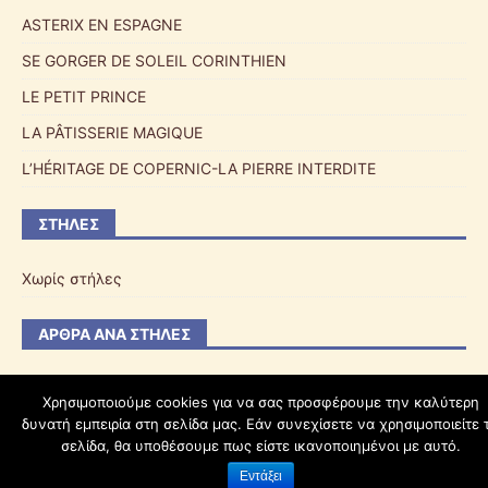
ASTERIX EN ESPAGNE
SE GORGER DE SOLEIL CORINTHIEN
LE PETIT PRINCE
LA PÂTISSERIE MAGIQUE
L’HÉRITAGE DE COPERNIC-LA PIERRE INTERDITE
ΣΤΉΛΕΣ
Χωρίς στήλες
ΆΡΘΡΑ ΑΝΆ ΣΤΉΛΕΣ
Χρησιμοποιούμε cookies για να σας προσφέρουμε την καλύτερη
δυνατή εμπειρία στη σελίδα μας. Εάν συνεχίσετε να χρησιμοποιείτε 
schoolpress.sch.gr
σελίδα, θα υποθέσουμε πως είστε ικανοποιημένοι με αυτό.
Εντάξει
Όροι Χρήσης schoolpress.sch.gr
|
Δήλωση προσβασιμότητας