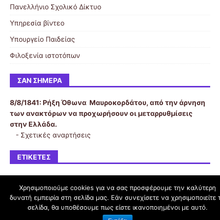
Πανελλήνιο Σχολικό Δίκτυο
Υπηρεσία βίντεο
Υπουργείο Παιδείας
Φιλοξενία ιστοτόπων
ΣΑΝ ΣΉΜΕΡΑ
8/8/1841:
Ρήξη Όθωνα  Μαυροκορδάτου, από την άρνηση
των ανακτόρων να προχωρήσουν οι μεταρρυθμίσεις
στην Ελλάδα.
-
Σχετικές αναρτήσεις
ΕΤΙΚΕΤΕΣ
Χρησιμοποιούμε cookies για να σας προσφέρουμε την καλύτερη
δυνατή εμπειρία στη σελίδα μας. Εάν συνεχίσετε να χρησιμοποιείτε 
schoolpress.sch.gr
σελίδα, θα υποθέσουμε πως είστε ικανοποιημένοι με αυτό.