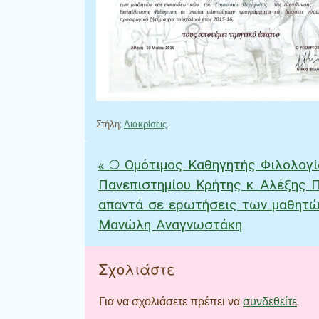
Στήλη:
Διακρίσεις
.
«
O Ομότιμος Καθηγητής Φιλολογί
Πλοήγηση άρθρω
Πανεπιστημίου Κρήτης κ. Αλέξης 
απαντά σε ερωτήσεις των μαθητώ
Μανώλη Αναγνωστάκη
Σχολιάστε
Για να σχολιάσετε πρέπει να
συνδεθείτε
.