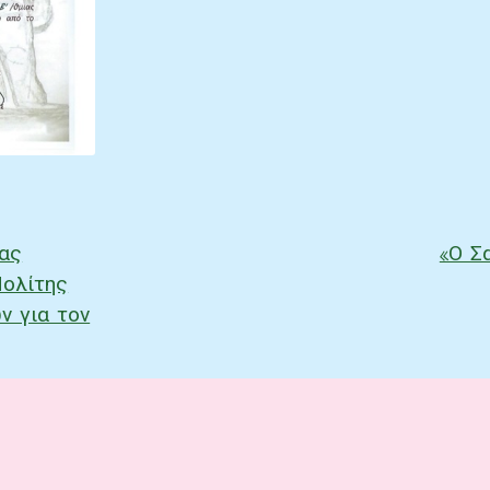
ας
«Ο Σ
ν
Πολίτης
ν για τον