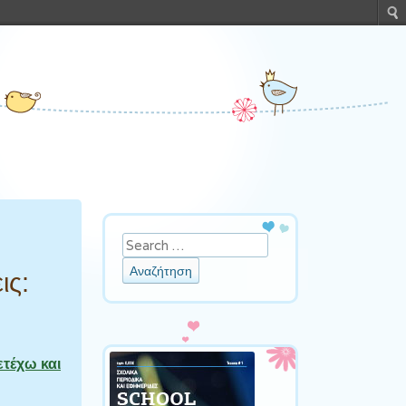
Αναζήτηση
ις:
ετέχω και