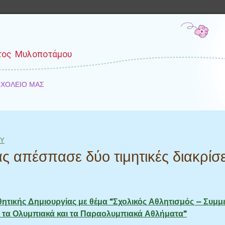
τος Μυλοποτάμου
ΣΧΟΛΕΙΟ ΜΑΣ
ΟΥ
ς απέσπασε δύο τιμητικές διακρίσε
ητικής Δημιουργίας με θέμα “Σχολικός Αθλητισμός – Συμμ
 τα Ολυμπιακά και τα Παραολυμπιακά Αθλήματα”