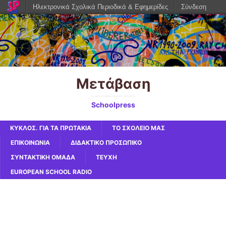
Ηλεκτρονικά Σχολικά Περιοδικά & Εφημερίδες
Σύνδεση
Μετάβαση
Schoolpress
ΚΥΚΛΟΣ. ΓΙΑ ΤΑ ΠΡΩΤΆΚΙΑ
ΤΟ ΣΧΟΛΕΙΟ ΜΑΣ
ΕΠΙΚΟΙΝΩΝΙΑ
ΔΙΔΑΚΤΙΚΟ ΠΡΟΣΩΠΙΚΟ
ΣΥΝΤΑΚΤΙΚΗ ΟΜΑΔΑ
ΤΕΥΧΗ
EUROPEAN SCHOOL RADIO