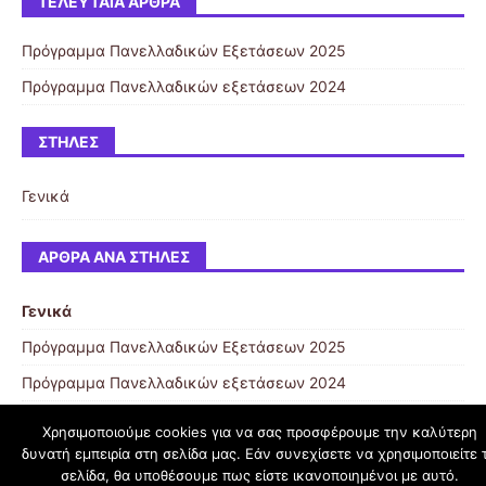
ΤΕΛΕΥΤΑΊΑ ΆΡΘΡΑ
Πρόγραμμα Πανελλαδικών Εξετάσεων 2025
Πρόγραμμα Πανελλαδικών εξετάσεων 2024
ΣΤΉΛΕΣ
Γενικά
ΆΡΘΡΑ ΑΝΆ ΣΤΉΛΕΣ
Γενικά
Πρόγραμμα Πανελλαδικών Εξετάσεων 2025
Πρόγραμμα Πανελλαδικών εξετάσεων 2024
Χρησιμοποιούμε cookies για να σας προσφέρουμε την καλύτερη
δυνατή εμπειρία στη σελίδα μας. Εάν συνεχίσετε να χρησιμοποιείτε 
schoolpress.sch.gr
σελίδα, θα υποθέσουμε πως είστε ικανοποιημένοι με αυτό.