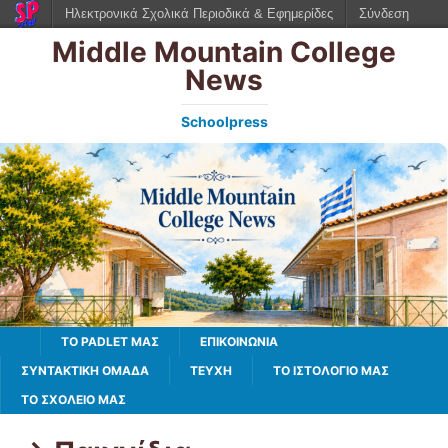
Ηλεκτρονικά Σχολικά Περιοδικά & Εφημερίδες
Σύνδεση
Middle Mountain College
News
Schoolpress
TO PADLET ΜΑΣ
ΕΠΙΚΟΙΝΩΝΙΑ
ΣΥΝΤΑΚΤΙΚΗ ΟΜΑΔΑ
ΤΕΥΧΗ
ΤΟ ΙΣΤΟΛΌΓΙΌ ΜΑΣ
ΤΟ ΣΧΟΛΕΙΟ ΜΑΣ