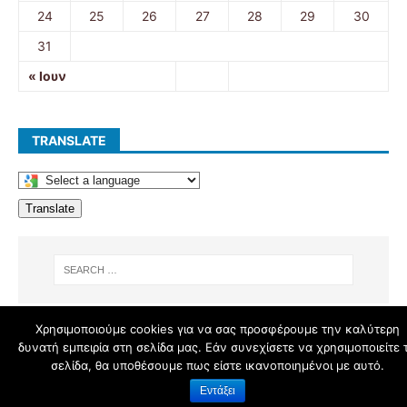
24
25
26
27
28
29
30
31
« Ιουν
TRANSLATE
Translate
Χρησιμοποιούμε cookies για να σας προσφέρουμε την καλύτερη
δυνατή εμπειρία στη σελίδα μας. Εάν συνεχίσετε να χρησιμοποιείτε 
schoolpress.sch.gr
σελίδα, θα υποθέσουμε πως είστε ικανοποιημένοι με αυτό.
Εντάξει
Όροι Χρήσης schoolpress.sch.gr
|
Δήλωση προσβασιμότητας