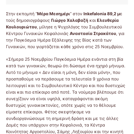
Στην εκπομπή “
Μέρα Μεσημέρι
” στον
Inkefalonia 89,2 μ
ε
τούς δημοσιογράφους
Γιώργο Χαλαβαζή
και
Ελευθερία
Κουλουριώτου
, μίλησε η Ψυχολόγος του Συμβουλευτικού
Κέντρου Γυναικών Κεφαλονιάς
Αναστασία Στρακάτου
, για
την Παγκόσμια Ημέρα Εξάλειψης της Βίας κατά των
Γυναικών, που γιορτάζεται κάθε χρόνο στις 25 Νοεμβρίου.
«Σήμερα 25 Νοεμβρίου Παγκόσμια Ημέρα ενάντια στη βία
κατά των γυναικών, θεωρώ ότι δώσαμε ένα ηχηρό μήνυμα.
Αυτό το μήνυμα « Δεν είσαι η μόνη, δεν είσαι μόνη», που
προσπαθούμε να περάσουμε τα τελευταία 9 χρόνια που
λειτουργεί και το Συμβουλευτικό Κέντρο και που δυστυχώς
είναι και πιο επίκαιρο από ποτέ. Τα νούμερα βλέπουμε ότι
συνεχίζουν να είναι υψηλά, καταγράφονται ακόμη
δυστυχώς γυναικοκτονίες, οπότε χωρίς να το θέλουμε
είμαστε επίκαιροι. Φέτος σκεφτήκαμε να
συνδιοργανώσουμε τη σημερινή δράση και με τις άλλες
Δομές που υπάρχουν στην Κεφαλονιά, τα Κέντρα
Κοινότητας Αργοστολίου, Σάμης ,Ληξουρίου και την κινητή