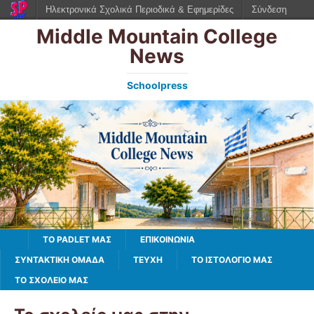
Ηλεκτρονικά Σχολικά Περιοδικά & Εφημερίδες
Σύνδεση
Middle Mountain College
News
Schoolpress
TO PADLET ΜΑΣ
ΕΠΙΚΟΙΝΩΝΙΑ
ΣΥΝΤΑΚΤΙΚΗ ΟΜΑΔΑ
ΤΕΥΧΗ
ΤΟ ΙΣΤΟΛΌΓΙΌ ΜΑΣ
ΤΟ ΣΧΟΛΕΙΟ ΜΑΣ