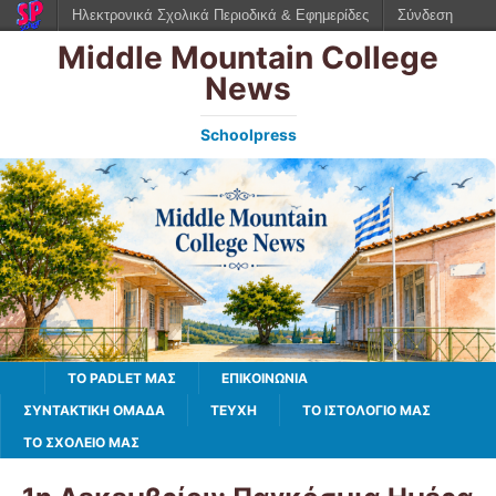
Ηλεκτρονικά Σχολικά Περιοδικά & Εφημερίδες
Σύνδεση
Middle Mountain College
News
Schoolpress
TO PADLET ΜΑΣ
ΕΠΙΚΟΙΝΩΝΙΑ
ΣΥΝΤΑΚΤΙΚΗ ΟΜΑΔΑ
ΤΕΥΧΗ
ΤΟ ΙΣΤΟΛΌΓΙΌ ΜΑΣ
ΤΟ ΣΧΟΛΕΙΟ ΜΑΣ