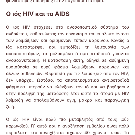
φονικότερες επιδημίες στην παγκόσμια ιστορία.
Ο ιός HIV και το AIDS
Ο ιός HIV στοχεύει στο ανοσοποιητικό σύστημα του
ανθρώπου, καθιστώντας τον οργανισμό του ευάλωτο έναντι
των λοιμώξεων και ορισμένων τύπων καρκίνου. Καθώς ο
ιός καταστρέφει και εμποδίζει τη λειτουργία των
ανοσοκυττάρων, τα μολυσμένα άτομα σταδιακά γίνονται
ανοσοανεπαρκή. Η κατάσταση αυτή, οδηγεί σε αυξημένη
ευαισθησία σε ευρύ φάσμα λοιμώξεων, καρκίνων και
άλλων ασθενειών. Θεραπεία για τις λοιμώξεις από τον HIV,
δεν υπάρχει. Ωστόσο, τα αποτελεσματικά αντιρετροϊκά
φάρμακα μπορούν να ελέγξουν τον ιό και να βοηθήσουν
στην πρόληψη της μετάδοσης έτσι ώστε τα άτομα με HIV
λοίμωξη να απολαμβάνουν υγιή, μακρά και παραγωγική
ζωή.
Ο ιός HIV είναι πολύ πιο μεταβλητός από τους ιούς
κορωνοϊού. Γι’ αυτό και η αναζήτηση εμβολίου είναι πολύ
περίπλοκη και συνεχίζεται σχεδόν 40 χρόνια τώρα. Τα