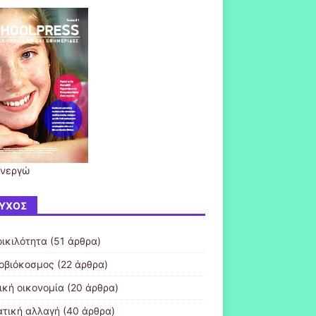
ενεργώ
ΎΧΟΣ
οικιλότητα
(51 άρθρα)
οβιόκοσμος
(22 άρθρα)
ική οικονομία
(20 άρθρα)
ατική αλλαγή
(40 άρθρα)