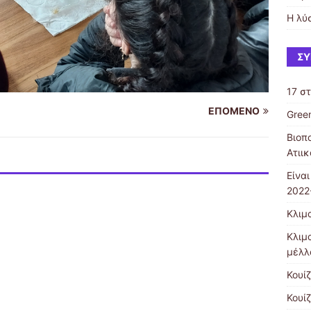
Η λύ
ΣΎ
17 σ
ΕΠΌΜΕΝΟ
Gree
Βιοπ
Ατιι
Είνα
2022
Κλιμα
Κλιμ
μέλλ
Κουίζ
Κουίζ