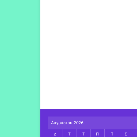
Αυγούστου 2026
Δ
Τ
Τ
Π
Π
Σ