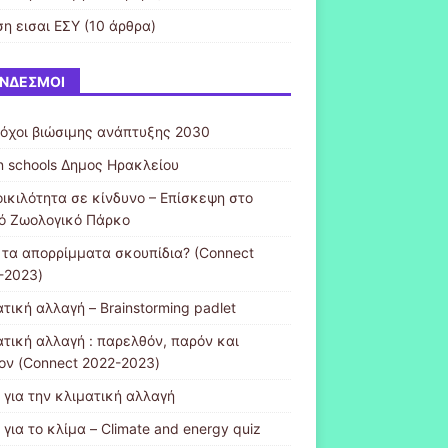
ση εισαι ΕΣΥ
(10 άρθρα)
ΝΔΕΣΜΟΙ
τόχοι βιώσιμης ανάπτυξης 2030
n schools Δημος Ηρακλείου
οικιλότητα σε κίνδυνο – Επίσκεψη στο
κό Ζωολογικό Πάρκο
ι τα απορρίμματα σκουπίδια? (Connect
-2023)
τική αλλαγή – Brainstorming padlet
ατική αλλαγή : παρελθόν, παρόν και
ον (Connect 2022-2023)
 για την κλιματική αλλαγή
 για το κλίμα – Climate and energy quiz