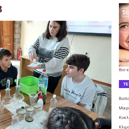
8
Βιο-
ΤΕ
Βιοπ
Μικρ
Κυκλ
Κλιμ