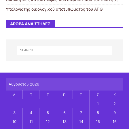
Υπολογιστής οικολογικού αποτυπώματος του ΑΠΘ
ΆΡΘΡΑ ΑΝΆ ΣΤΉΛΕΣ
Αυγούστου 2026
Δ
Τ
Τ
Π
Π
Σ
Κ
1
2
3
4
5
6
7
8
9
10
11
12
13
14
15
16