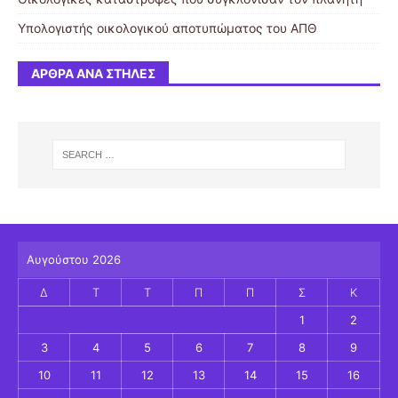
Υπολογιστής οικολογικού αποτυπώματος του ΑΠΘ
ΆΡΘΡΑ ΑΝΆ ΣΤΉΛΕΣ
Αυγούστου 2026
Δ
Τ
Τ
Π
Π
Σ
Κ
1
2
3
4
5
6
7
8
9
10
11
12
13
14
15
16