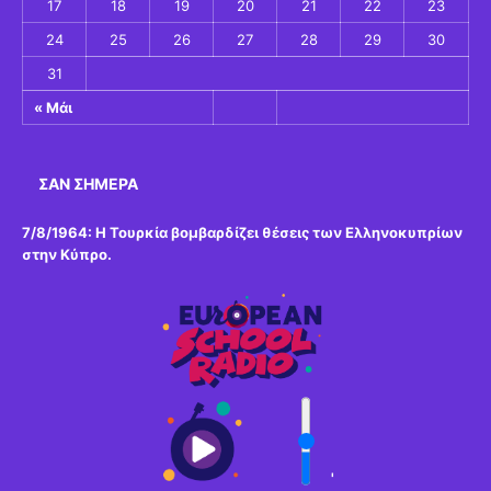
17
18
19
20
21
22
23
24
25
26
27
28
29
30
31
« Μάι
ΣΑΝ ΣΉΜΕΡΑ
7/8/1964: Η Τουρκία βομβαρδίζει θέσεις των Ελληνοκυπρίων
στην Κύπρο.
'