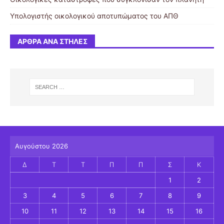
Υπολογιστής οικολογικού αποτυπώματος του ΑΠΘ
ΆΡΘΡΑ ΑΝΆ ΣΤΉΛΕΣ
Αυγούστου 2026
Δ
Τ
Τ
Π
Π
Σ
Κ
1
2
3
4
5
6
7
8
9
10
11
12
13
14
15
16