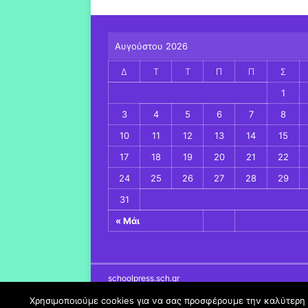
Αυγούστου 2026
Δ
Τ
Τ
Π
Π
Σ
1
3
4
5
6
7
8
10
11
12
13
14
15
17
18
19
20
21
22
24
25
26
27
28
29
31
« Μάι
schoolpress.sch.gr
Χρησιμοποιούμε cookies για να σας προσφέρουμε την καλύτερη δ