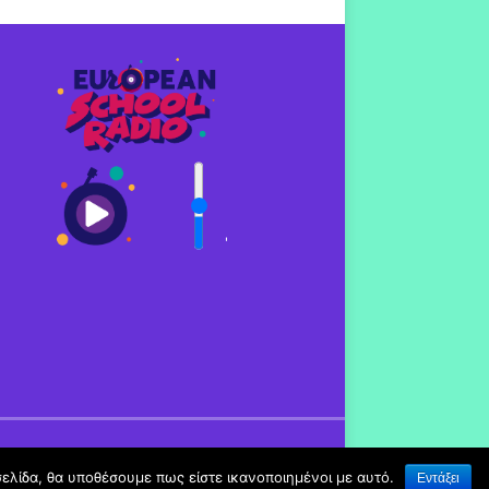
'
σελίδα, θα υποθέσουμε πως είστε ικανοποιημένοι με αυτό.
Εντάξει