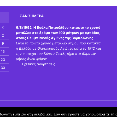
ΣΑΝ ΣΉΜΕΡΑ
Κ
6/8/1992:
Η Βούλα Πατουλίδου κατακτά το χρυσό
μετάλλιο στο δρόμο των 100 μέτρων με εμπόδια,
2
στους Ολυμπιακούς Αγώνες της Βαρκελώνης.
Είναι το πρώτο χρυσό μετάλλιο στίβου που κατακτά
9
η Ελλάδα σε Ολυμπιακούς Αγώνες μετά το 1912 και
16
την επιτυχία του Κώστα Τσικλητήρα στο άλμα εις
μήκος άνευ φόρας.
23
-
Σχετικές αναρτήσεις
30
υνατή εμπειρία στη σελίδα μας. Εάν συνεχίσετε να χρησιμοποιείτε τη 
Όροι Χρήσης schoolpress.sch.gr
|
Δήλωση προσβασιμότητας