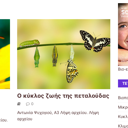
Βιο-
ΤΕ
Ο κύκλος ζωής της πεταλούδας
Βιοπ
0
Μικρ
Αντωνία Ψυχογιού, Α3 Λήψη αρχείου. Λήψη
Κυκλ
αρχείου
ίου.
Κλιμ