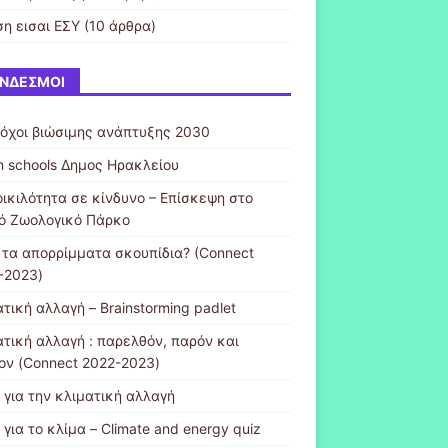
ση εισαι ΕΣΥ
(10 άρθρα)
ΝΔΕΣΜΟΙ
τόχοι βιώσιμης ανάπτυξης 2030
n schools Δημος Ηρακλείου
οικιλότητα σε κίνδυνο – Επίσκεψη στο
κό Ζωολογικό Πάρκο
ι τα απορρίμματα σκουπίδια? (Connect
-2023)
τική αλλαγή – Brainstorming padlet
ατική αλλαγή : παρελθόν, παρόν και
ον (Connect 2022-2023)
 για την κλιματική αλλαγή
 για το κλίμα – Climate and energy quiz