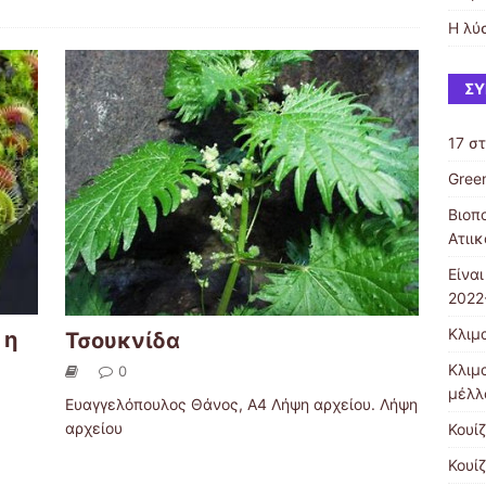
Η λύ
ΣΎ
17 σ
Gree
Βιοπ
Ατιι
Είνα
2022
Κλιμα
 η
Τσουκνίδα
Κλιμ
0
μέλλ
Ευαγγελόπουλος Θάνος, Α4 Λήψη αρχείου. Λήψη
αρχείου
Κουίζ
Κουίζ