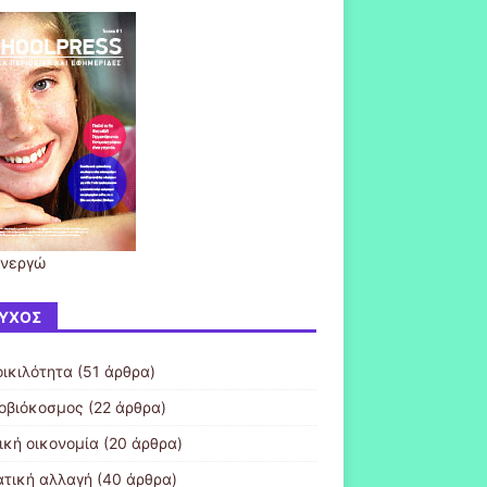
ενεργώ
ΎΧΟΣ
οικιλότητα
(51 άρθρα)
οβιόκοσμος
(22 άρθρα)
ική οικονομία
(20 άρθρα)
ατική αλλαγή
(40 άρθρα)