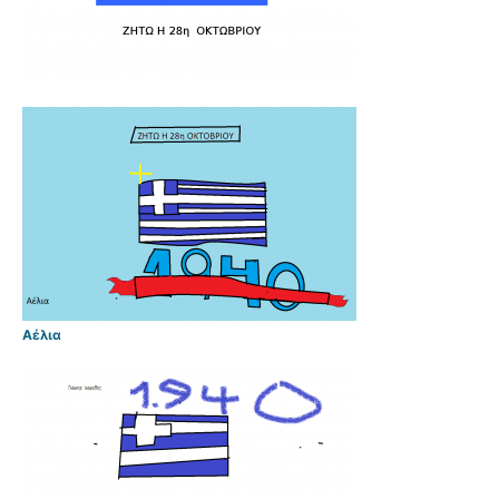
Αέλια