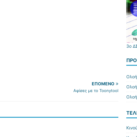
3ο 
ΠΡΌ
Ολοή
ΕΠΌΜΕΝΟ
Ολοή
Αφίσες με το Toonytool
Ολοή
ΤΕΛ
Κινο