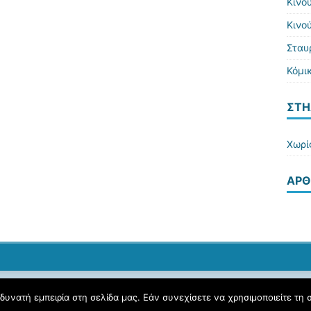
Κινο
Κινο
Σταυ
Κόμι
ΣΤΉ
Χωρί
ΆΡΘ
υνατή εμπειρία στη σελίδα μας. Εάν συνεχίσετε να χρησιμοποιείτε τη 
Όροι Χρήσης schoolpress.sch.gr
|
Δήλωση προσβασιμότητας