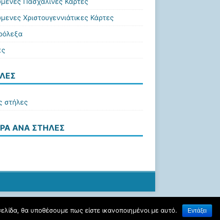
ύμενες Πασχαλινές Κάρτες
ύμενες Χριστουγεννιάτικες Κάρτες
ρόλεξα
κς
ΛΕΣ
ς στήλες
ΡΑ ΑΝΆ ΣΤΉΛΕΣ
σελίδα, θα υποθέσουμε πως είστε ικανοποιημένοι με αυτό.
Εντάξει