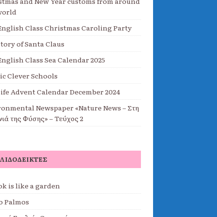
stmas and New Year customs from around
world
English Class Christmas Caroling Party
tory of Santa Claus
English Class Sea Calendar 2025
ic Clever Schools
Life Advent Calendar December 2024
ronmental Newspaper «Nature News – Στη
νιά της Φύσης» – Τεύχος 2
ΛΙΔΟΔΕΊΚΤΕΣ
k is like a garden
o Palmos