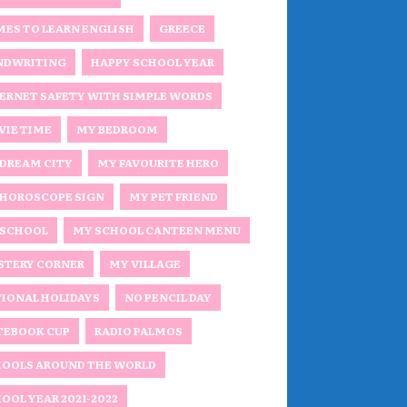
ES TO LEARN ENGLISH
GREECE
NDWRITING
HAPPY SCHOOL YEAR
ERNET SAFETY WITH SIMPLE WORDS
IE TIME
MY BEDROOM
DREAM CITY
MY FAVOURITE HERO
HOROSCOPE SIGN
MY PET FRIEND
 SCHOOL
MY SCHOOL CANTEEN MENU
STERY CORNER
MY VILLAGE
IONAL HOLIDAYS
NO PENCIL DAY
TEBOOK CUP
RADIO PALMOS
OOLS AROUND THE WORLD
OOL YEAR 2021-2022