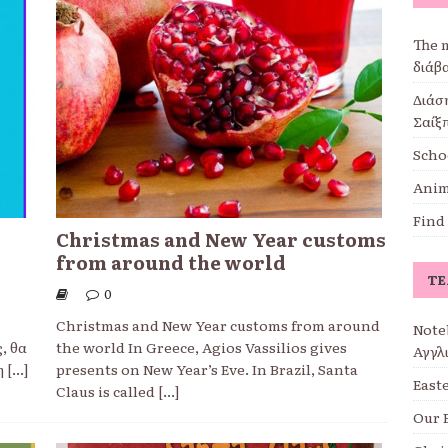
The 
διάβ
Διάσ
Σαίξπ
Scho
Anima
Find
Christmas and New Year customs
from around the world
ΤΕ
0
ook
Christmas and New Year customs from around
Note
, θα
the world In Greece, Agios Vassilios gives
Αγγλ
η
[...]
presents on New Year’s Eve. In Brazil, Santa
East
Claus is called
[...]
Our 