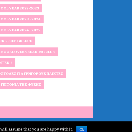
OOL YEAR 2022-2023
OOL YEAR 2023 - 2024
OOL YEAR 2024 - 2025
KE FREE GREECE
 BOOKLOVERS READING CLUB
TED!!
ΣΤΟΛΈΣ ΓΙΑ ΓΡΉΓΟΡΟΥΣ ΠΑΊΚΤΕΣ
 ΓΕΙΤΟΝΙΆ ΤΗΣ ΦΎΣΗΣ
 will assume that you are happy with it.
Ok