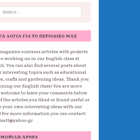
ΓΑ ΛΌΓΙΑ ΓΙΑ ΤΟ ΠΕΡΙΟΔΙΚΌ ΜΑΣ
magazine contains articles with projects
re working on in our English class at
l. You can also find several posts about
r interesting topics such as educational
s, crafts and gardening ideas. Thank you
oining our English class! You are more
 welcome to leave your comments below
f the articles you liked or found useful or
e your own interesting ideas with our
s! For more information you can contact:
matt@yahoo.gr
ΗΜΟΦΙΛΉ ΆΡΘΡΑ