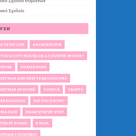
τικό Σχολείο Θυμιανών
ακό Σχολείο
ΕΎΧΗ
AY IN MY LIFE
AN INTERVIEW
 YOU A CITY MOUSE OR A COUNTRY MOUSE?
NIVAL
CHALLENGES
ISTMAS AND NEW YEAR CUSTOMS
ISTMAS AT HOME
COMICS
CRAFTS
ER BULLYING
DID YOU KNOW?
MA CLUB
DRAW STEP BY STEP
TER AT HOME!
E MAIL
OPEAN COUNTRIES