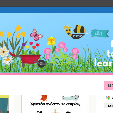
Μ
Tran