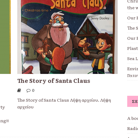
Chri
the 
Our 
The S
Our 
Plast
Sea 
Envi
Γειτο
The Story of Santa Claus
0
The Story of Santa Claus Λήψη αρχείου. Λήψη
ΣΕ
αρχείου
rty
A boo
ng!!
Radi