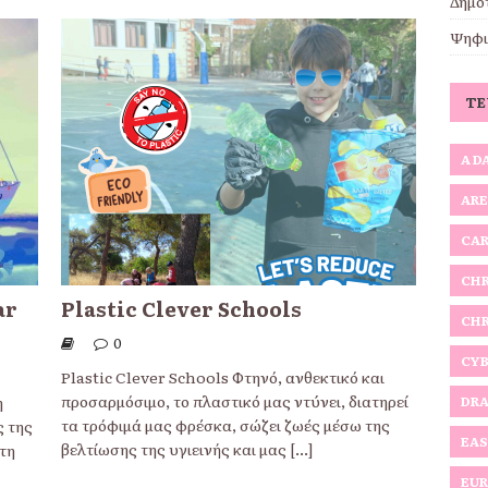
Δημο
Ψηφι
Τ
A D
ARE
CAR
CHR
ar
Plastic Clever Schools
CHR
0
CYB
Plastic Clever Schools Φτηνό, ανθεκτικό και
προσαρμόσιμο, το πλαστικό μας ντύνει, διατηρεί
η
DRA
τα τρόφιμά μας φρέσκα, σώζει ζωές μέσω της
ς της
EAS
βελτίωσης της υγιεινής και μας
[...]
τη
EUR