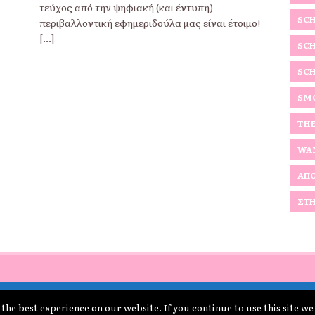
τεύχος από την ψηφιακή (και έντυπη)
SCH
περιβαλλοντική εφημεριδούλα μας είναι έτοιμο!
[...]
SCH
SCH
SMO
THE
WAN
ΑΠΟ
ΣΤΗ
the best experience on our website. If you continue to use this site we
Όροι Χρήσης schoolpress.sch.gr
|
Δήλωση προσβασιμότητας