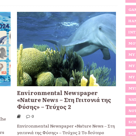
GAM
HA
INT
MOV
MY 
MY 
MY
MY
Environmental Newspaper
«Nature News – Στη Γειτονιά της
NAT
Φύσης» – Τεύχος 2
NO
0
The
SCH
Environmental Newspaper «Nature News – Στη
ers
γειτονιά της Φύσης» – Τεύχος 2 Το δεύτερο
SCH