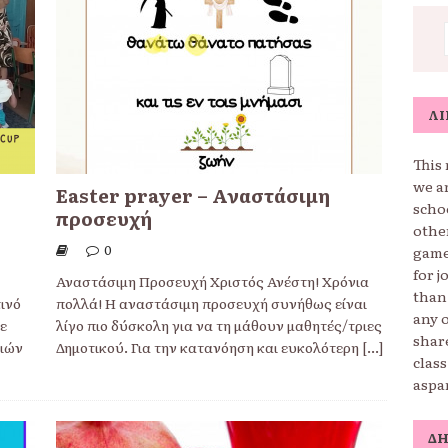
ΛΊ
This 
we a
Easter prayer – Αναστάσιμη
schoo
προσευχή
othe
0
game
for j
Αναστάσιμη Προσευχή Χριστός Ανέστη! Χρόνια
than
ινό
πολλά! Η αναστάσιμη προσευχή συνήθως είναι
any o
ε
λίγο πιο δύσκολη για να τη μάθουν μαθητές/τριες
shar
διών
Δημοτικού. Για την κατανόηση και ευκολότερη
[...]
clas
aspa
Δ