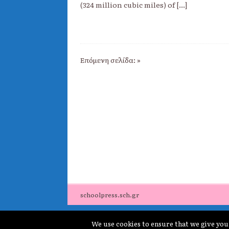
(324 million cubic miles) of
[...]
Επόμενη σελίδα: »
schoolpress.sch.gr
We use cookies to ensure that we give you 