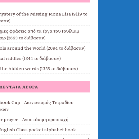
mystery of the Missing Mona Lisa (9119 το
ασαν)
ημες φράσεις από τα έργα του Γουίλιαμ
ηρ (2663 το διάβασαν)
ols around the world (2094 το διάβασαν)
l riddles (1344 το διάβασαν)
 the hidden words (1335 το διάβασαν)
ΛΕΥΤΑΊΑ ΆΡΘΡΑ
book Cup – Διαγωνισμός Τετραδίου
ικών
er prayer – Αναστάσιμη προσευχή
English Class pocket alphabet book