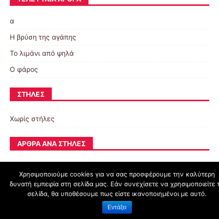
α
Η βρύση της αγάπης
Το λιμάνι από ψηλά
Ο φάρος
ΣΤΉΛΕΣ
Χωρίς στήλες
ΆΡΘΡΑ ΑΝΆ ΣΤΉΛΕΣ
Χρησιμοποιούμε cookies για να σας προσφέρουμε την καλύτερη
δυνατή εμπειρία στη σελίδα μας. Εάν συνεχίσετε να χρησιμοποιείτε 
schoolpress.sch.gr
σελίδα, θα υποθέσουμε πως είστε ικανοποιημένοι με αυτό.
Εντάξει
Όροι Χρήσης schoolpress.sch.gr
|
Δήλωση προσβασιμότητας