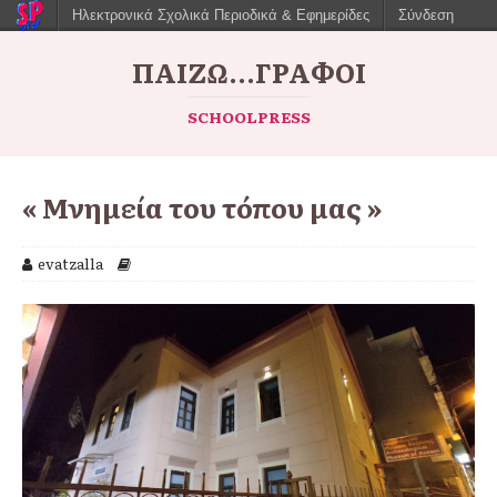
Ηλεκτρονικά Σχολικά Περιοδικά & Εφημερίδες
Σύνδεση
ΠΑΙΖΩ...ΓΡΆΦΟΙ
SCHOOLPRESS
« Μνημεία του τόπου μας »
evatzalla