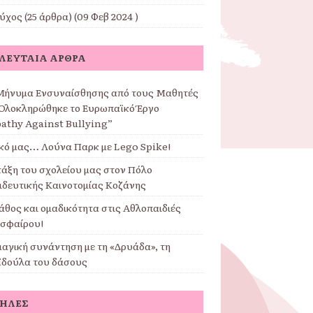
εύχος
(25 άρθρα) (09 Φεβ 2024 )
ΛΕΥΤΑΊΑ ΆΡΘΡΑ
Μήνυμα Ενσυναίσθησης από τους Μαθητές
 Ολοκληρώθηκε το Ευρωπαϊκό Έργο
athy Against Bullying”
ικό μας… Λούνα Παρκ με Lego Spike!
τάξη του σχολείου μας στον Πόλο
ιδευτικής Καινοτομίας Κοζάνης
άθος και ομαδικότητα στις Αθλοπαιδιές
σφαίρου!
μαγική συνάντηση με τη «Δρυάδα», τη
ϊδούλα του δάσους
ΤΉΛΕΣ