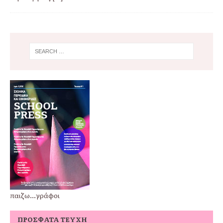
παιζω...γράφοι
ΠΡΌΣΦΑΤΑ ΤΕΎΧΗ