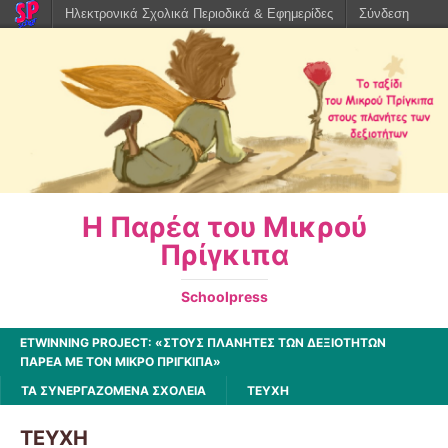
Ηλεκτρονικά Σχολικά Περιοδικά & Εφημερίδες
Σύνδεση
Η Παρέα του Μικρού
Πρίγκιπα
Schoolpress
ETWINNING PROJECT: «ΣΤΟΥΣ ΠΛΑΝΉΤΕΣ ΤΩΝ ΔΕΞΙΟΤΉΤΩΝ
ΠΑΡΈΑ ΜΕ ΤΟΝ ΜΙΚΡΌ ΠΡΊΓΚΙΠΑ»
ΤΑ ΣΥΝΕΡΓΑΖΟΜΕΝΑ ΣΧΟΛΕΙΑ
ΤΕΥΧΗ
ΤΕΥΧΗ