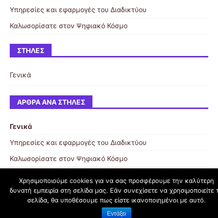
Υπηρεσίες και εφαρμογές του Διαδικτύου
Καλωσορίσατε στον Ψηφιακό Κόσμο
ΣΤΉΛΕΣ
Γενικά
ΆΡΘΡΑ ΑΝΆ ΣΤΉΛΕΣ
Γενικά
Υπηρεσίες και εφαρμογές του Διαδικτύου
Καλωσορίσατε στον Ψηφιακό Κόσμο
Χρησιμοποιούμε cookies για να σας προσφέρουμε την καλύτερη
δυνατή εμπειρία στη σελίδα μας. Εάν συνεχίσετε να χρησιμοποιείτε 
schoolpress.sch.gr
σελίδα, θα υποθέσουμε πως είστε ικανοποιημένοι με αυτό.
Εντάξει
Όροι Χρήσης schoolpress.sch.gr
|
Δήλωση προσβασιμότητας