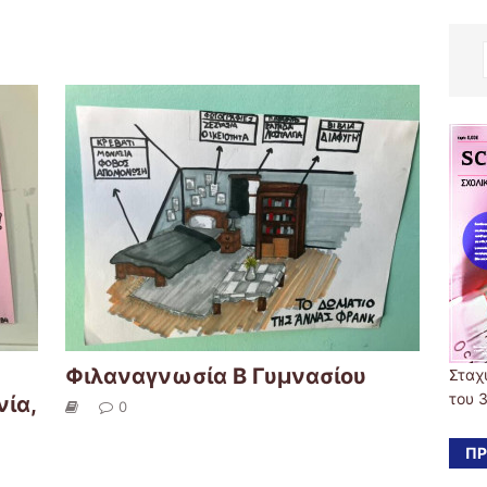
Φιλαναγνωσία Β Γυμνασίου
Σταχ
του 
ία,
0
ΠΡ