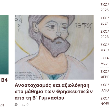
ΣΧΟΛ
2025
ΣΧΟΛ
2024
ΣΧΟΛ
2023
ΣΧΟΛ
ΜΑΐΟ
ΕΚΤΑ
Μαρ 
ΣΧΟΛ
ΦΕΒΡ
 Β4
Αναστοχασμός και αξιολόγηση
ΣΧΟΛ
ΙΑΝΟ
στο μάθημα των Θρησκευτικών
από τη Β΄ Γυμνασίου
ΣΧΟΛ
ΝΟΕΜ
0
ησε