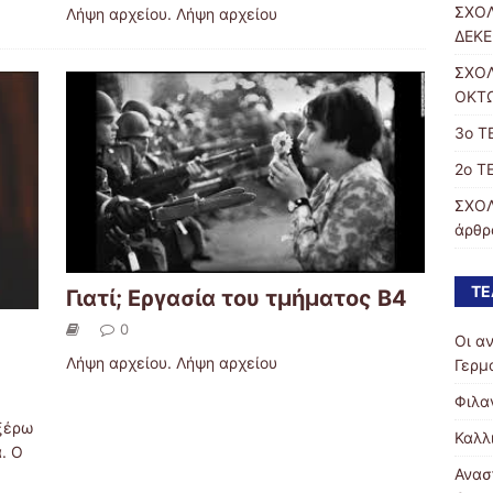
ΣΧΟΛ
Λήψη αρχείου. Λήψη αρχείου
ΔΕΚΕ
ΣΧΟΛ
ΟΚΤΩ
3ο Τ
2ο Τ
ΣΧΟΛ
άρθρα
ΤΕ
Γιατί; Εργασία του τμήματος Β4
0
Οι α
Λήψη αρχείου. Λήψη αρχείου
Γερμ
Φιλα
 ξέρω
Καλλ
α. Ο
Ανασ