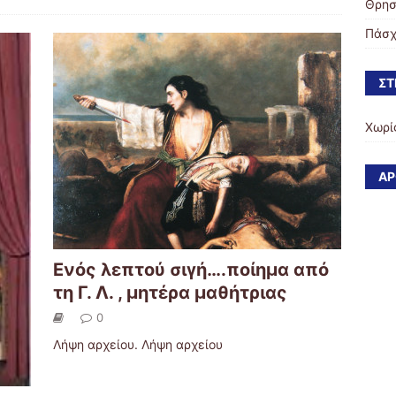
Θρησ
Πάσχ
ΣΤ
Χωρί
ΆΡ
Ενός λεπτού σιγή….ποίημα από
τη Γ. Λ. , μητέρα μαθήτριας
0
Λήψη αρχείου. Λήψη αρχείου