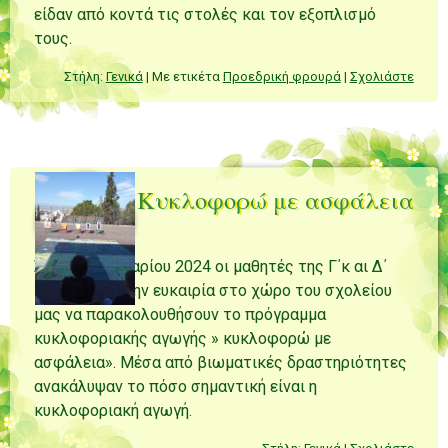
είδαν από κοντά τις στολές και τον εξοπλισμό
τους.
Στήλη:
Γενικά
|
Με ετικέτα
Προεδρική φρουρά
|
Σχολιάστε
Κυκλοφορώ με ασφάλεια
Στις 18 Ιανουαρίου 2024 οι μαθητές της Γ΄κ αι Δ΄
τάξης είχαν την ευκαιρία στο χώρο του σχολείου
μας να παρακολουθήσουν το πρόγραμμα
κυκλοφοριακής αγωγής » κυκλοφορώ με
ασφάλεια». Μέσα από βιωματικές δραστηριότητες
ανακάλυψαν το πόσο σημαντική είναι η
κυκλοφοριακή αγωγή.