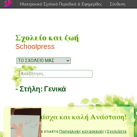
Ηλεκτρονικά Σχολικά Περιοδικά & Εφημερίδες
Σύνδεση
Σχολείο και ζωή
Schoolpress
Μενού
Μεταπηδήστε
στο
Αναζητηση
περιεχόμενο
- Στήλη:
Γενικά
Kαλό Πάσχα και καλή Ανάσταση!
Στήλη:
Γενικά
|
Με ετικέτα
Πασχαλινές κατασκευές
|
Σχολιάστε