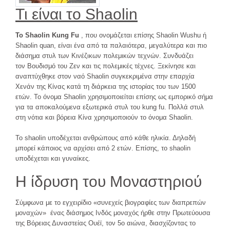
Τι είναι το
Shaolin
Το Shaolin
Kung Fu
, που ονομάζεται επίσης Shaolin Wushu ή
Shaolin quan, είναι ένα από τα παλαιότερα, μεγαλύτερα και πιο
διάσημα στυλ των Κινέζικων πολεμικών τεχνών. Συνδυάζει
τον Βουδισμό του Ζεν και τις πολεμικές τέχνες. Ξεκίνησε και
αναπτύχθηκε στον ναό Shaolin συγκεκριμένα στην επαρχία
Χενάν της Κίνας κατά τη διάρκεια της ιστορίας του των 1500
ετών. Το όνομα Shaolin χρησιμοποιείται επίσης ως εμπορικό σήμα
για τα αποκαλούμενα εξωτερικά στυλ του kung fu. Πολλά στυλ
στη νότια και βόρεια Κίνα χρησιμοποιούν το όνομα Shaolin.
Το shaolin υποδέχεται ανθρώπους από κάθε ηλικία. Δηλαδή
μπορεί κάποιος να αρχίσει από 2 ετών. Επίσης, το shaolin
υποδέχεται και γυναίκες.
Η ίδρυση του Μοναστηριού
Σύμφωνα με το εγχειρίδιο «συνεχείς βιογραφίες των διαπρεπών
μοναχών» ένας διάσημος Ινδός μοναχός ήρθε στην Πρωτεύουσα
της Βόρειας Δυναστείας Ουέϊ, τον 5ο αιώνα, διασχίζοντας το