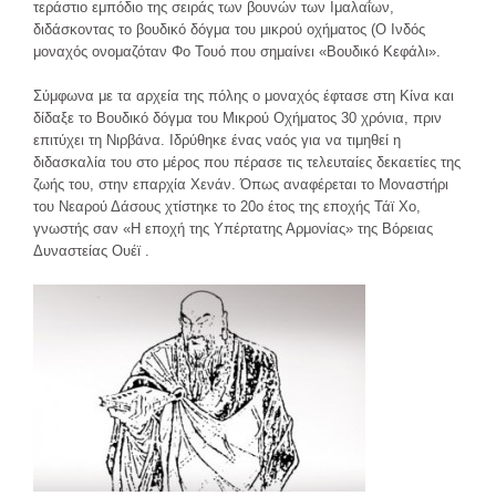
τεράστιο εμπόδιο της σειράς των βουνών των Ιμαλαΐων,
διδάσκοντας το βουδικό δόγμα του μικρού οχήματος (Ο Ινδός
μοναχός ονομαζόταν Φο Τουό που σημαίνει «Βουδικό Κεφάλι».
Σύμφωνα με τα αρχεία της πόλης ο μοναχός έφτασε στη Κίνα και
δίδαξε το Βουδικό δόγμα του Μικρού Οχήματος 30 χρόνια, πριν
επιτύχει τη Νιρβάνα. Ιδρύθηκε ένας ναός για να τιμηθεί η
διδασκαλία του στο μέρος που πέρασε τις τελευταίες δεκαετίες της
ζωής του, στην επαρχία Χενάν. Όπως αναφέρεται το Μοναστήρι
του Νεαρού Δάσους χτίστηκε το 20ο έτος της εποχής Τάϊ Χο,
γνωστής σαν «Η εποχή της Υπέρτατης Αρμονίας» της Βόρειας
Δυναστείας Ουέϊ .