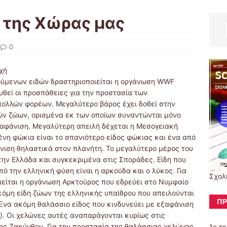
 της Χώρας μας
0
χή
λούμενων ειδών δραστηριοποιείται η οργάνωση WWF
υθεί οι προσπάθειες για την προστασία των
πολλών φορέων. Μεγαλύτερο βάρος έχει δοθεί στην
ών ζώων, ορισμένα εκ των οποίων συναντώνται μόνο
ξαφάνιση. Μεγαλύτερη απειλή δέχεται η Μεσογειακή
νη φώκια είναι το σπανιότερο είδος φώκιας και ένα από
νιση θηλαστικά στον πλανήτη. Το μεγαλύτερο μέρος του
ην Ελλάδα και συγκεκριμένα στις Σποράδες. Είδη που
ό την ελληνική φύση είναι η αρκούδα και ο λύκος. Για
Σχολ
ιείται η οργάνωση Αρκτούρος που εδρεύει στο Νυμφαίο
όμη είδη ζώων της ελληνικής υπαίθρου που απειλούνται
ΠΡ
. Ένα ακόμη θαλάσσιο είδος που κινδυνεύει με εξαφάνιση
a). Οι χελώνες αυτές αναπαράγονται κυρίως στις
 της Ζακύνθου. Για την προστασία της θαλάσσιας χελώνας
1ο τ