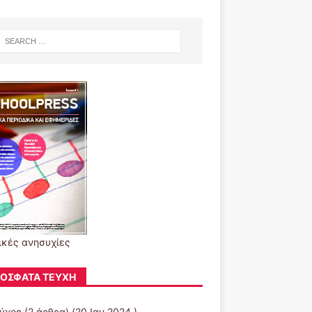
ικές ανησυχίες
ΌΣΦΑΤΑ ΤΕΎΧΗ
εύχος
(2 άρθρα) (20 Ιαν 2024 )