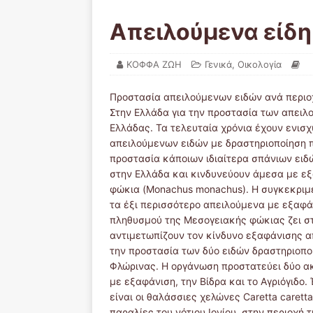
Απειλούμενα είδη
ΚΟΦΦΑ ΖΩΗ
Γενικά
,
Οικολογία
Προστασία απειλούμενων ειδών ανά περιο
Στην Ελλάδα για την προστασία των απει
Ελλάδας. Τα τελευταία χρόνια έχουν ενισχ
απειλούμενων ειδών με δραστηριοποίηση 
προστασία κάποιων ιδιαίτερα σπάνιων ειδ
στην Ελλάδα και κινδυνεύουν άμεσα με ε
φώκια (Monachus monachus). Η συγκεκριμέ
τα έξι περισσότερο απειλούμενα με εξαφά
πληθυσμού της Μεσογειακής φώκιας ζει στ
αντιμετωπίζουν τον κίνδυνο εξαφάνισης απ
την προστασία των δύο ειδών δραστηριοπο
Φλώρινας. Η οργάνωση προστατεύει δύο ακ
με εξαφάνιση, την Βίδρα και το Αγριόγιδο
είναι οι θαλάσσιες χελώνες Caretta carett
παραλίες του νότιου Ιονίου, στην περιοχή