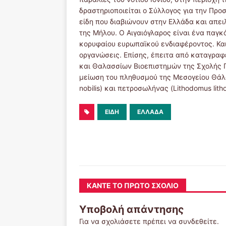
δραστηριοποιείται ο Σύλλογος για την Πρ
είδη που διαβιώνουν στην Ελλάδα και απειλ
της Μήλου. Ο Αιγαιόγλαρος είναι ένα παγκ
κορυφαίου ευρωπαϊκού ενδιαφέροντος. Και 
οργανώσεις. Επίσης, έπειτα από καταγρα
και Θαλασσίων Βιοεπιστημών της Σχολής Π
μείωση του πληθυσμού της Μεσογείου Θάλα
nobilis) και πετροσωλήνας (Lithodomus lith
ΕΊΔΗ
ΕΛΛΆΔΑ
ΚΆΝΤΕ ΤΟ ΠΡΏΤΟ ΣΧΌΛΙΟ
Υποβολή απάντησης
Για να σχολιάσετε πρέπει να
συνδεθείτε
.