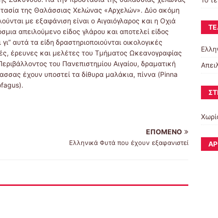
οστασία της Θαλάσσιας Χελώνας «Αρχελών». Δύο ακόμη
ούνται με εξαφάνιση είναι ο Αιγαιόγλαρος και η Οχιά
ΤΕ
όσμια απειλούμενο είδος γλάρου και αποτελεί είδος
γι” αυτά τα είδη δραστηριοποιούνται οικολογικές
Ελλη
φές, έρευνες και μελέτες του Τμήματος Ωκεανογραφίας
εριβάλλοντος του Πανεπιστημίου Αιγαίου, δραματική
Απει
σσας έχουν υποστεί τα δίθυρα μαλάκια, πίννα (Pinna
ofagus).
ΣΤ
Χωρί
ΕΠΌΜΕΝΟ
Ελληνικά Φυτά που έχουν εξαφανιστεί
ΆΡ