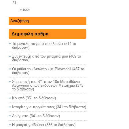
31
« Ιουν
Δημοφιλή άρθρα
Το μεγάλο παγωτό που λιώνει (514 το
διάβασαν)
Συνέντευξη από τον μπαμπά μου (469 το
διάβασαν)
Οι μύθοι του Αισώπου με Playmobil (467 το
διάβασαν)
Συμμετοχή του Β’1 στον 10ο Μαραθώνιο
Ανάγνωσης των εκδόσεων Μεταίχμιο (373
το διάβασαν)
Κρυφτό (351 το διάβασαν)
Ιστορίες για πριγκίπισσες (341 το διάβασαν)
Αινίγματα (341 το διάβασαν)
Η μακριά γαϊδούρα (336 το διάβασαν)