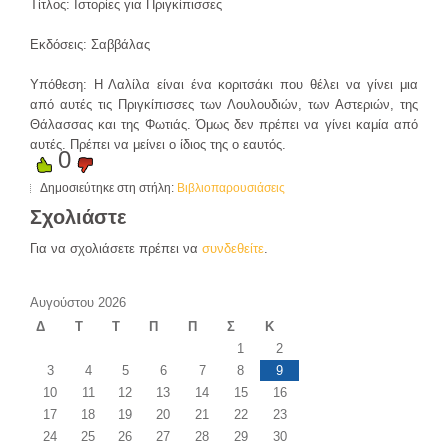
Τίτλος: Ιστορίες για Πριγκίπισσες
Εκδόσεις: Σαββάλας
Υπόθεση: Η Λαλίλα είναι ένα κοριτσάκι που θέλει να γίνει μια
από αυτές τις Πριγκίπισσες των Λουλουδιών, των Αστεριών, της
Θάλασσας και της Φωτιάς. Όμως δεν πρέπει να γίνει καμία από
αυτές. Πρέπει να μείνει ο ίδιος της ο εαυτός.
0
Δημοσιεύτηκε στη στήλη:
Βιβλιοπαρουσιάσεις
Σχολιάστε
Για να σχολιάσετε πρέπει να
συνδεθείτε
.
Αυγούστου 2026
Δ
Τ
Τ
Π
Π
Σ
Κ
1
2
3
4
5
6
7
8
9
10
11
12
13
14
15
16
17
18
19
20
21
22
23
24
25
26
27
28
29
30