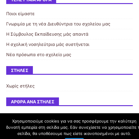
Ποιοι είμαστε
Γνωριμία με τη νέα Διευθύντρια του σχολείου μας
Η Σύμβουλος Εκπαίδευσης μάς απαντά
Η σχολική νοσηλεύτρια μάς συστήνεται
Νέα πρόσωπα στο σχολείο μας
ΣΤΉΛΕΣ
Χωρίς στήλες
ΆΡΘΡΑ ΑΝΆ ΣΤΉΛΕΣ
Χρησιμοποιούμε cookies για να σας προσφέρουμε την καλύτερη
δυνατή εμπειρία στη σελίδα μας. Εάν συνεχίσετε να χρησιμοποιείτε 
schoolpress.sch.gr
σελίδα, θα υποθέσουμε πως είστε ικανοποιημένοι με αυτό.