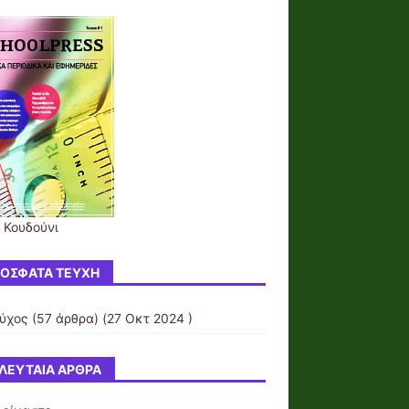
ο Κουδούνι
ΌΣΦΑΤΑ ΤΕΎΧΗ
εύχος
(57 άρθρα) (27 Οκτ 2024 )
ΛΕΥΤΑΊΑ ΆΡΘΡΑ