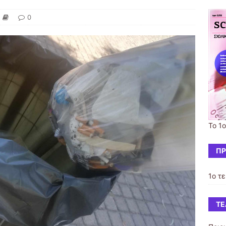
0
Το 1
ΠΡ
1ο τ
ΤΕ