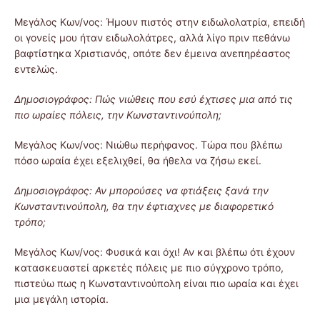
Μεγάλος Κων/νος: Ήμουν πιστός στην ειδωλολατρία, επειδή
οι γονείς μου ήταν ειδωλολάτρες, αλλά λίγο πριν πεθάνω
βαφτίστηκα Χριστιανός, οπότε δεν έμεινα ανεπηρέαστος
εντελώς.
Δημοσιογράφος: Πώς νιώθεις που εσύ έχτισες μια από τις
πιο ωραίες πόλεις, την Κωνσταντινούπολη;
Μεγάλος Κων/νος: Νιώθω περήφανος. Τώρα που βλέπω
πόσο ωραία έχει εξελιχθεί, θα ήθελα να ζήσω εκεί.
Δημοσιογράφος: Αν μπορούσες να φτιάξεις ξανά την
Κωνσταντινούπολη, θα την έφτιαχνες με διαφορετικό
τρόπο;
Μεγάλος Κων/νος: Φυσικά και όχι! Αν και βλέπω ότι έχουν
κατασκευαστεί αρκετές πόλεις με πιο σύγχρονο τρόπο,
πιστεύω πως η Κωνσταντινούπολη είναι πιο ωραία και έχει
μια μεγάλη ιστορία.