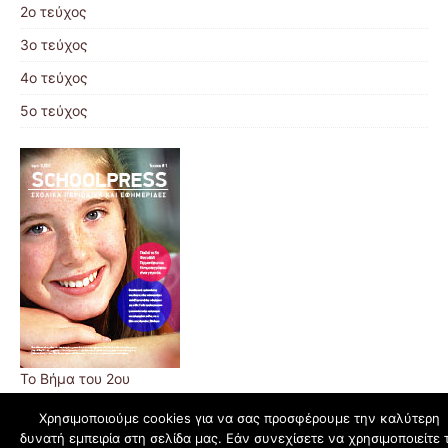
2ο τεύχος
3ο τεύχος
4ο τεύχος
5ο τεύχος
Το Βήμα του 2ου
Χρησιμοποιούμε cookies για να σας προσφέρουμε την καλύτερη
δυνατή εμπειρία στη σελίδα μας. Εάν συνεχίσετε να χρησιμοποιείτε 