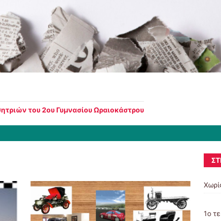
ητριών του 2ου Γυμνασίου Ωραιοκάστρου
ΣΤ
Χωρί
1ο τ