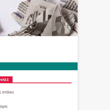
ΉΛΕΣ
ς στήλες
εύχος