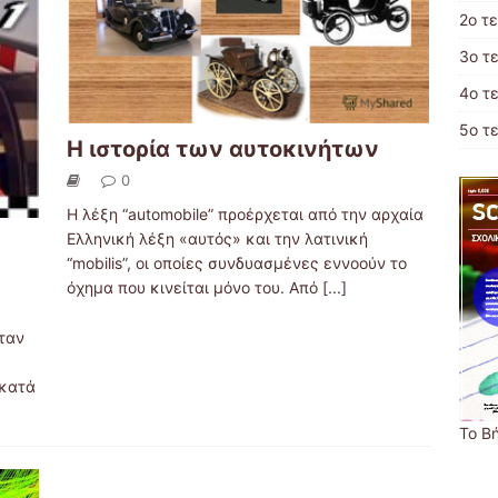
2ο τ
3ο τ
4ο τ
5ο τ
Η ιστορία των αυτοκινήτων
0
Η λέξη “automobile” προέρχεται από την αρχαία
Ελληνική λέξη «αυτός» και την λατινική
“mobilis”, οι οποίες συνδυασμένες εννοούν το
όχημα που κινείται μόνο του. Από
[...]
ήταν
 κατά
Το Β