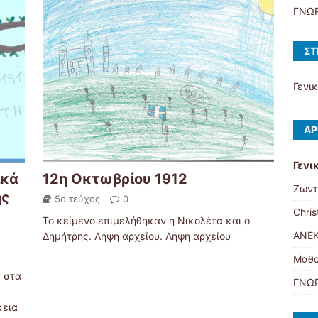
ΓΝΩΡ
ΣΤ
Γενι
ΆΡ
Γενι
ικά
12η Οκτωβρίου 1912
Ζωντ
ης
5ο τεύχος
0
Chris
Το κείμενο επιμελήθηκαν η Νικολέτα και ο
ΑΝΕΚ
Δημήτρης. Λήψη αρχείου. Λήψη αρχείου
Μαθα
ν στα
ΓΝΩΡ
κεια