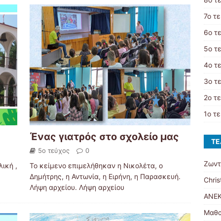
7ο τ
6ο τ
5ο τ
4ο τ
3ο τ
2ο τ
1ο τ
Ένας γιατρός στο σχολείο μας
ΤΕ
5ο τεύχος
0
Ζωντ
ική ,
Το κείμενο επιμελήθηκαν η Νικολέτα, ο
Δημήτρης, η Αντωνία, η Ειρήνη, η Παρασκευή.
Chris
Λήψη αρχείου. Λήψη αρχείου
ΑΝΕΚ
Μαθα