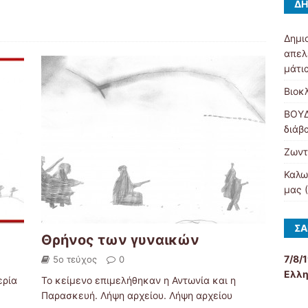
ΔΗ
Δημι
απελ
μάτι
Βιοκ
ΒΟΥΔ
διάβ
Ζωντ
Καλω
μας 
ΣΑ
Θρήνος των γυναικών
7/8/
5ο τεύχος
0
Ελλη
ερία
Το κείμενο επιμελήθηκαν η Αντωνία και η
Παρασκευή. Λήψη αρχείου. Λήψη αρχείου