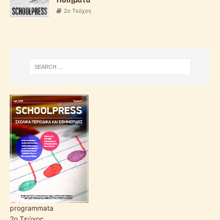
2ο Τεύχος
programmata
2ο Τεύχος