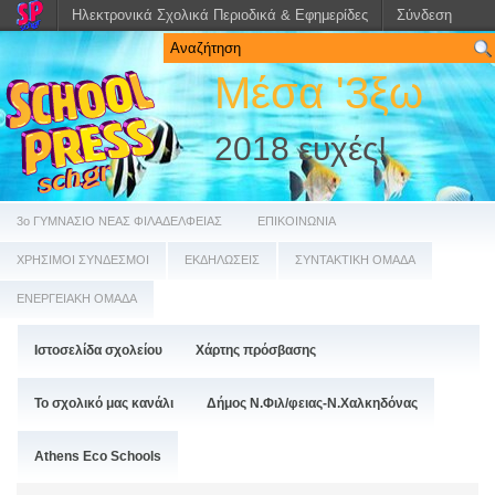
Ηλεκτρονικά Σχολικά Περιοδικά & Εφημερίδες
Σύνδεση
Μέσα '3ξω
2018 ευχές!
3ο ΓΥΜΝΑΣΙΟ ΝΕΑΣ ΦΙΛΑΔΕΛΦΕΙΑΣ
ΕΠΙΚΟΙΝΩΝΙΑ
ΧΡΗΣΙΜΟΙ ΣΥΝΔΕΣΜΟΙ
ΕΚΔΗΛΩΣΕΙΣ
ΣΥΝΤΑΚΤΙΚΗ ΟΜΑΔΑ
ΕΝΕΡΓΕΙΑΚΗ ΟΜΑΔΑ
Ιστοσελίδα σχολείου
Χάρτης πρόσβασης
Το σχολικό μας κανάλι
Δήμος Ν.Φιλ/φειας-Ν.Χαλκηδόνας
Athens Eco Schools