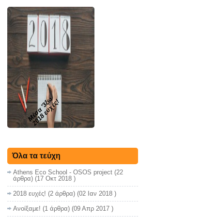
Μέσα '3ξω
2018 ευχές!
Όλα τα τεύχη
Athens Eco School - OSOS project
(22
άρθρα) (17 Οκτ 2018 )
2018 ευχές!
(2 άρθρα) (02 Ιαν 2018 )
Ανοίξαμε!
(1 άρθρα) (09 Απρ 2017 )