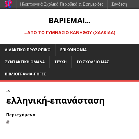
Ηλεκτρονικά Σχολικά Περιοδικά & Εφημερίδες
Σύνδεση
ΒΑΡΙΈΜΑΙ...
...ΑΠΌ ΤΟ ΓΥΜΝΆΣΙΟ ΚΑΝΉΘΟΥ (ΧΑΛΚΊΔΑ)
ΔΙΔΑΚΤΙΚΌ ΠΡΟΣΩΠΙΚΌ
ΕΠΙΚΟΙΝΩΝΊΑ
ΣΥΝΤΑΚΤΙΚΉ ΟΜΆΔΑ
ΤΕΎΧΗ
ΤΟ ΣΧΟΛΕΊΟ ΜΑΣ
ΒΙΒΛΙΟΓΡΑΦΊΑ-ΠΗΓΈΣ
->
ελληνική-επανάσταση
Περιεχόμενα