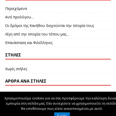
Περιεχόμενα
Αντί προλόγου…
Οι δρόμοι της Κανήθου διηγούνται την Ιστορία τους
Λίγη από την Ιστορία του τόπου μας…
Επανάσταση και Φιλέλληνες
ΣΤΉΛΕΣ
Χωρίς στήλες
ΆΡΘΡΑ ΑΝΆ ΣΤΉΛΕΣ
Χρησιμοποιούμε cookies για να σας προσφέρουμε την καλύτερη δυνα
εμπειρία στη σελίδα μας. Εάν συνεχίσετε να χρησιμοποιείτε τη σελίδ
schoolpress.sch.gr
θα υποθέσουμε πως είστε ικανοποιημένοι με αυτό.
Εντάξει