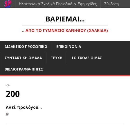
Ηλεκτρονικά Σχολικά Περιοδικά & Εφημερίδες
Σύνδεση
ΒΑΡΙΈΜΑΙ...
...ΑΠΌ ΤΟ ΓΥΜΝΆΣΙΟ ΚΑΝΉΘΟΥ (ΧΑΛΚΊΔΑ)
ΔΙΔΑΚΤΙΚΌ ΠΡΟΣΩΠΙΚΌ
ΕΠΙΚΟΙΝΩΝΊΑ
ΣΥΝΤΑΚΤΙΚΉ ΟΜΆΔΑ
ΤΕΎΧΗ
ΤΟ ΣΧΟΛΕΊΟ ΜΑΣ
ΒΙΒΛΙΟΓΡΑΦΊΑ-ΠΗΓΈΣ
->
200
Αντί προλόγου…