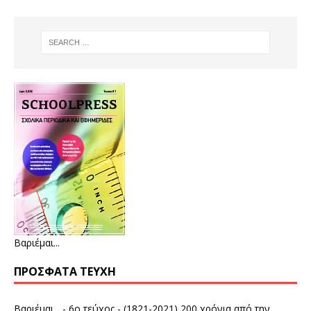
Βαριέμαι...
ΠΡΌΣΦΑΤΑ ΤΕΎΧΗ
Βαριέμαι... - 6ο τεύχος - (1821-2021) 200 χρόνια από την