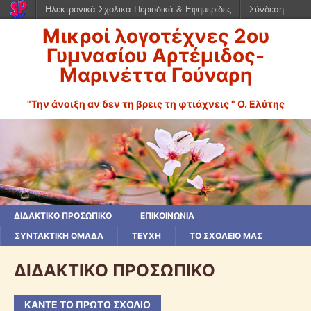
Ηλεκτρονικά Σχολικά Περιοδικά & Εφημερίδες
Σύνδεση
Μικροί λογοτέχνες 2ου
Γυμνασίου Αρτέμιδος-
Μαρινέττα Γούναρη
"Την άνοιξη αν δεν τη βρεις τη φτιάχνεις " Ο. Ελύτης
ΔΙΔΑΚΤΙΚΟ ΠΡΟΣΩΠΙΚΟ
ΕΠΙΚΟΙΝΩΝΙΑ
ΣΥΝΤΑΚΤΙΚΗ ΟΜΑΔΑ
ΤΕΥΧΗ
ΤΟ ΣΧΟΛΕΙΟ ΜΑΣ
ΔΙΔΑΚΤΙΚΟ ΠΡΟΣΩΠΙΚΟ
ΚΆΝΤΕ ΤΟ ΠΡΏΤΟ ΣΧΌΛΙΟ