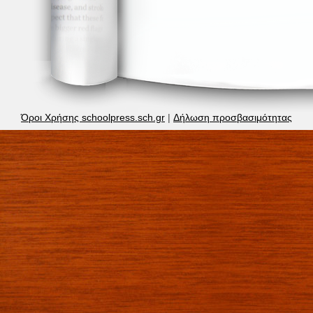
Όροι Χρήσης schoolpress.sch.gr
|
Δήλωση προσβασιμότητας