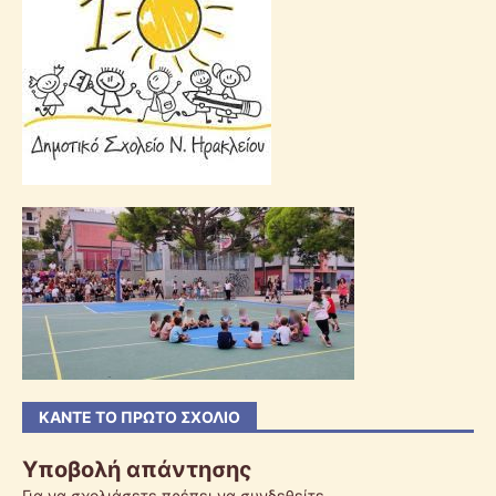
ΚΆΝΤΕ ΤΟ ΠΡΏΤΟ ΣΧΌΛΙΟ
Υποβολή απάντησης
Για να σχολιάσετε πρέπει να
συνδεθείτε
.