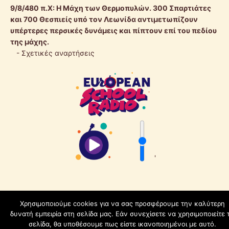
9/8/480 π.Χ:
Η Μάχη των Θερμοπυλών. 300 Σπαρτιάτες
και 700 Θεσπιείς υπό τον Λεωνίδα αντιμετωπίζουν
υπέρτερες περσικές δυνάμεις και πίπτουν επί του πεδίου
της μάχης.
-
Σχετικές αναρτήσεις
'
Χρησιμοποιούμε cookies για να σας προσφέρουμε την καλύτερη
δυνατή εμπειρία στη σελίδα μας. Εάν συνεχίσετε να χρησιμοποιείτε 
schoolpress.sch.gr
σελίδα, θα υποθέσουμε πως είστε ικανοποιημένοι με αυτό.