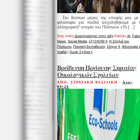
Στο δεύτερο μέρος της επαφής μας με
φιλοσοφία για παιδιά ασχοληθήκαμε με 
αλληγορική* ιστορία του Πλάτωνα «Το […]
Στην στήλη
Δραστηριότητες στην τάξη
Ετικέτες
AI
,
Fake
News
,
Social Media
,
sT;OXOW 4
,
Η Σπηλιά του
Πλάτωνα
,
Ποιοτική Εκπαίδευση
,
Στόχος 4
,
Φιλοσοφία γ
παιδιά
|
Χωρίς Σχόλια »
Βράβευση Πράσινης Σημαίας
Οικολογικών Σχολείων
ΑΠΟ: ΣΤΡΑΤΑΚΗ ΒΑΣΙΛΙΚΗ
-
Απρ•
09•26