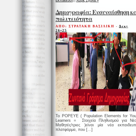
Εκπαίδευση
|
Χωρίς Σχόλια »
Δημογραφία: Ενσυναίσθηση κ
πολιτειότητα
ΑΠΟ: ΣΤΡΑΤΑΚΗ ΒΑΣΙΛΙΚΗ
-
Δεκ•
26•25
Το POPEYE ( Population Elements for Yo
Learners = Στοιχεία Πληθυσμού για Νέ
Μαθητές/τριες )είναι μία νέα εκπαιδευτ
πλατφόρμα, που […]