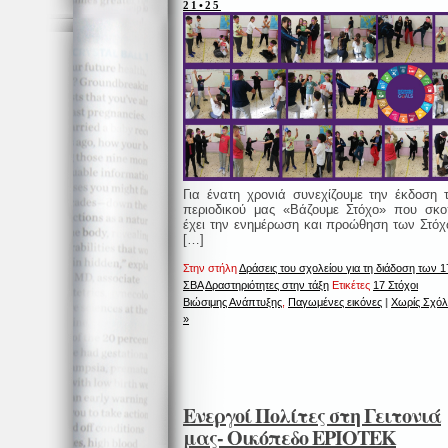
21•25
Για ένατη χρονιά συνεχίζουμε την έκδοση 
περιοδικού μας «Βάζουμε Στόχο» που σκ
έχει την ενημέρωση και προώθηση των Στό
[…]
Στην στήλη
Δράσεις του σχολείου για τη διάδοση των 1
ΣΒΑ
Δραστηριότητες στην τάξη
Ετικέτες
17 Στόχοι
Βιώσιμης Ανάπτυξης
,
Παγωμένες εικόνες
|
Χωρίς Σχόλ
»
Ενεργοί Πολίτες στη Γειτονιά
μας- Οικόπεδο ΕΡΙΟΤΕΚ