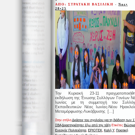
ΑΠΟ: ΣΤΡΑΤΑΚΗ ΒΑΣΙΛΙΚΗ
-
Νοε•
28•25
Την Κυριακή 23-11 πραγματοποιήθη
εκδήλωση της Ένωσης Συλλόγων Γονέων Ν
Ιωνίας με τη συμμετοχή του Συλλόγ
Εκπαιδευτικών Νέας Ιωνίας-Νέου Ηρακλεί
Μεταμόρφωσης-Λυκόβρυσης […]
Στην στήλη
Δράσεις του σχολείου για τη διάδοση των 1
ΣΒΑ
Δραστηριότητες έξω από την τάξη
Ετικέτες
Βιώσιμ
Ενεργός Πολιτειότητα
,
ΕΡΙΟΤΕΚ
,
Καλή Υ
,
Ποιοτική