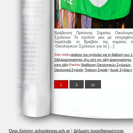
Βράβευση Πράσινης Σημαίας Οικολογικ
Σχολείων Το σχολείο μας με υπερηφάν
παρέλαβε το Βραβείο της σημαίας τ
Οικολογικών Σχολείων για τα […]
Στην στήλη
Δράσεις του σχολείου για τη διάδοση των 1
ΣΒΑ
Δραστηριότητες έξω από την τάξη
Δραστηριότητες
στην τάξη
Ετικέτες
Βράβευση Οικολογικών Σχολείων
,
Οικολογικά Σχολεία
,
Πράσινη Σημαία
|
Χωρίς Σχόλια »
1
2
>>
Όροι Χρήσης schoolpress.sch.gr
|
Δήλωση προσβασιμότητας