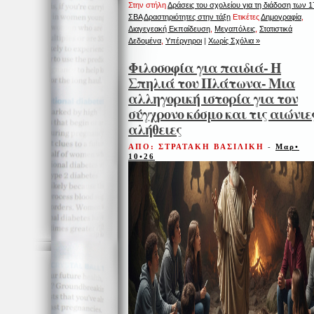
Στην στήλη
Δράσεις του σχολείου για τη διάδοση των 1
ΣΒΑ
Δραστηριότητες στην τάξη
Ετικέτες
Δημογραφία
,
Διαγεγεακή Εκπαίδευση
,
Μεγαπόλεις
,
Στατιστικά
Δεδομένα
,
Υπέργηροι
|
Χωρίς Σχόλια »
Φιλοσοφία για παιδιά- Η
Σπηλιά του Πλάτωνα- Μια
αλληγορική ιστορία για τον
σύγχρονο κόσμο και τις αιώνιε
αλήθειες
ΑΠΟ: ΣΤΡΑΤΑΚΗ ΒΑΣΙΛΙΚΗ
-
Μαρ•
10•26