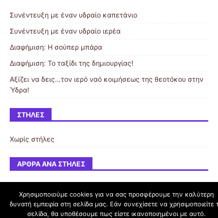
Συνέντευξη με έναν υδραίο καπετάνιο
Συνέντευξη με έναν υδραίο ιερέα
Διαφήμιση: Η σούπερ μπάρα
Διαφήμιση: Το ταξίδι της δημιουργίας!
Αξίζει να δεις…τον ιερό ναό κοιμήσεως της θεοτόκου στην
Ύδρα!
ΣΤΉΛΕΣ
Χωρίς στήλες
ΆΡΘΡΑ ΑΝΆ ΣΤΉΛΕΣ
Χρησιμοποιούμε cookies για να σας προσφέρουμε την καλύτερη
δυνατή εμπειρία στη σελίδα μας. Εάν συνεχίσετε να χρησιμοποιείτε 
schoolpress.sch.gr
σελίδα, θα υποθέσουμε πως είστε ικανοποιημένοι με αυτό.