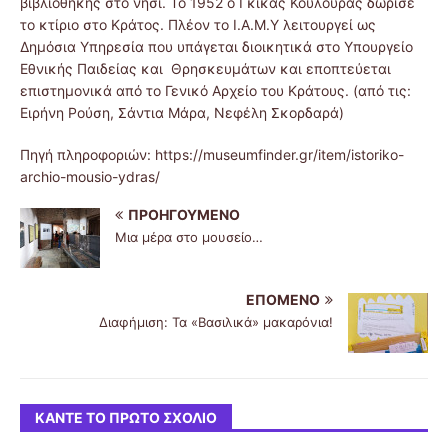
βιβλιοθήκης στο νησί. Το 1952 ο Γκίκας Κουλούρας δώρισε
το κτίριο στο Κράτος. Πλέον το Ι.Α.Μ.Υ λειτουργεί ως
Δημόσια Υπηρεσία που υπάγεται διοικητικά στο Υπουργείο
Εθνικής Παιδείας και Θρησκευμάτων και εποπτεύεται
επιστημονικά από το Γενικό Αρχείο του Κράτους. (από τις:
Ειρήνη Ρούση, Σάντια Μάρα, Νεφέλη Σκορδαρά)
Πηγή πληροφοριών: https://museumfinder.gr/item/istoriko-
archio-mousio-ydras/
ΠΡΟΗΓΟΎΜΕΝΟ
Μια μέρα στο μουσείο…
ΕΠΌΜΕΝΟ
Διαφήμιση: Τα «Βασιλικά» μακαρόνια!
ΚΆΝΤΕ ΤΟ ΠΡΏΤΟ ΣΧΌΛΙΟ