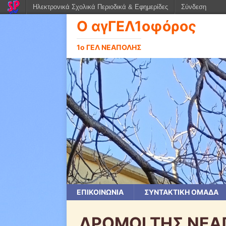
Ηλεκτρονικά Σχολικά Περιοδικά & Εφημερίδες
Σύνδεση
Ο αγΓΕΛ1οφόρος
1ο ΓΕΛ ΝΕΑΠΟΛΗΣ
ΕΠΙΚΟΙΝΩΝΙΑ
ΣΥΝΤΑΚΤΙΚΗ ΟΜΑΔΑ
ΔΡΟΜΟΙ ΤΗΣ ΝΕ