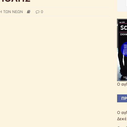
Η ΤΩΝ ΝΕΩΝ
0
Ο αγ
ΠΡ
Ο αγ
Δεκέ