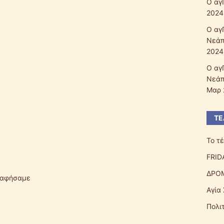
Ο αγ
2024
Ο αγ
Νεάπ
2024
Ο αγ
Νεάπ
Μαρ 
ΤΕ
Το τ
FRID
ΔΡΟ
 αφήσαμε
Αγία
Πολι