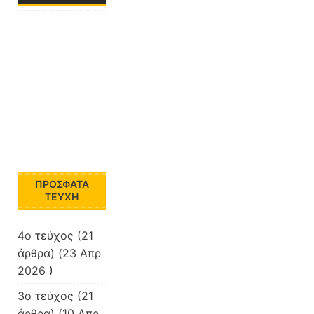
Συνέδρ
ιο
Λογοτε
χνίας
«Διδώ
Σωτηρί
ου»
ΠΡΌΣΦΑΤΑ
ΤΕΎΧΗ
4ο τεύχος
(21
άρθρα) (23 Απρ
2026 )
3ο τεύχος
(21
άρθρα) (10 Απρ