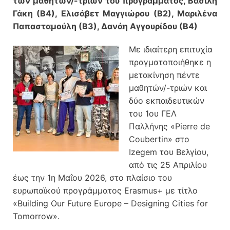
των μαθητών/-τριών του προγράμματος
, Βασίλη
Γάκη (Β4), Ελισάβετ Μαγγιώρου (Β2), Μαριλένα
Παπασταμούλη (Β3), Δανάη Αγγουρίδου (Β4)
Με ιδιαίτερη επιτυχία
πραγματοποιήθηκε η
μετακίνηση πέντε
μαθητών/-τριών και
δύο εκπαιδευτικών
του 1ου ΓΕΛ
Παλλήνης «Pierre de
Coubertin» στο
Izegem του Βελγίου,
από τις 25 Απριλίου
έως την 1η Μαΐου 2026, στο πλαίσιο του
ευρωπαϊκού προγράμματος Erasmus+ με τίτλο
«Building Our Future Europe – Designing Cities for
Tomorrow».