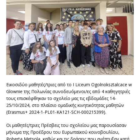
Εικοσιδύο μαθητές/τριες από το I Liceum Ogolnoksztalcace w
Glownie της Πολωνίας συνοδευόμενοι/ες από 4 καθηγητριές
τους επισκέφθηκαν το σχολείο μας τις εβδομάδες 14-
25/10/2024, στο πλαίσιο ομαδικής κινητικότητας μαθητών
(Erasmus+ 2024-1-PL01-KA121-SCH-000215399).
Οι μαθητές/τριες Πρέσβεις του σχολείου μας παρουσίασαν
μήνυμα της Προέδρου του Ευρωπαϊκού κοινοβουλίου,
Roberta Metsola, καθώς και τις δράσεις που ανέπτυξαν κατά