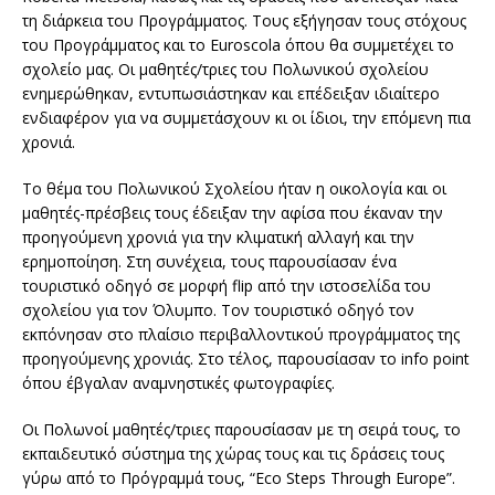
τη διάρκεια του Προγράμματος. Τους εξήγησαν τους στόχους
του Προγράμματος και το Euroscola όπου θα συμμετέχει το
σχολείο μας. Οι μαθητές/τριες του Πολωνικού σχολείου
ενημερώθηκαν, εντυπωσιάστηκαν και επέδειξαν ιδιαίτερο
ενδιαφέρον για να συμμετάσχουν κι οι ίδιοι, την επόμενη πια
χρονιά.
Το θέμα του Πολωνικού Σχολείου ήταν η οικολογία και οι
μαθητές-πρέσβεις τους έδειξαν την αφίσα που έκαναν την
προηγούμενη χρονιά για την κλιματική αλλαγή και την
ερημοποίηση. Στη συνέχεια, τους παρουσίασαν ένα
τουριστικό οδηγό σε μορφή flip από την ιστοσελίδα του
σχολείου για τον Όλυμπο. Τον τουριστικό οδηγό τον
εκπόνησαν στο πλαίσιο περιβαλλοντικού προγράμματος της
προηγούμενης χρονιάς. Στο τέλος, παρουσίασαν το info point
όπου έβγαλαν αναμνηστικές φωτογραφίες.
Οι Πολωνοί μαθητές/τριες παρουσίασαν με τη σειρά τους, το
εκπαιδευτικό σύστημα της χώρας τους και τις δράσεις τους
γύρω από το Πρόγραμμά τους, “Eco Steps Through Europe”.