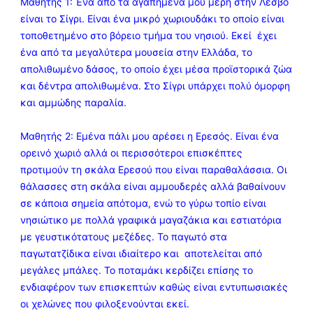
Μαθητής 1: Ένα από τα αγαπημένα μου μέρη στην Λέσβο
είναι το Σίγρι. Είναι ένα μικρό χωριουδάκι το οποίο είναι
τοποθετημένο στο βόρειο τμήμα του νησιού. Εκεί έχει
ένα από τα μεγαλύτερα μουσεία στην Ελλάδα, το
απολιθωμένο δάσος, το οποίο έχει μέσα προϊστορικά ζώα
και δέντρα απολιθωμένα. Στο Σίγρι υπάρχει πολύ όμορφη
και αμμώδης παραλία.
Μαθητής 2: Εμένα πάλι μου αρέσει η Ερεσός. Είναι ένα
ορεινό χωριό αλλά οι περισσότεροι επισκέπτες
προτιμούν τη σκάλα Ερεσού που είναι παραθαλάσσια. Οι
θάλασσες στη σκάλα είναι αμμουδερές αλλά βαθαίνουν
σε κάποια σημεία απότομα, ενώ το γύρω τοπίο είναι
νησιώτικο με πολλά γραφικά μαγαζάκια και εστιατόρια
με γευστικότατους μεζέδες. Το παγωτό στα
παγωτατζίδικα είναι ιδιαίτερο και αποτελείται από
μεγάλες μπάλες. Το ποταμάκι κερδίζει επίσης το
ενδιαφέρον των επισκεπτών καθώς είναι εντυπωσιακές
οι χελώνες που φιλοξενούνται εκεί.