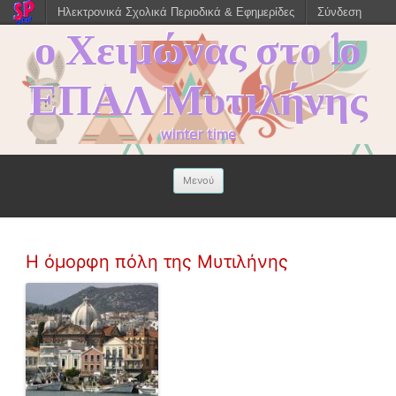
Ηλεκτρονικά Σχολικά Περιοδικά & Εφημερίδες
Σύνδεση
ο Χειμώνας στο 1ο
ΕΠΑΛ Μυτιλήνης
winter time
Μετάβαση σε
Μενού
περιεχόμενο
Η όμορφη πόλη της Μυτιλήνης