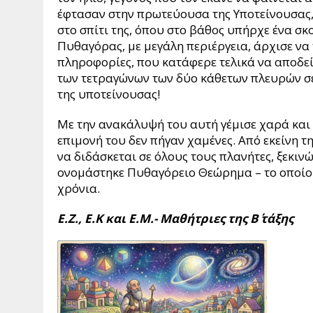
έφτασαν στην πρωτεύουσα της Υποτείνουσας, 
στο σπίτι της, όπου στο βάθος υπήρχε ένα σκ
Πυθαγόρας, με μεγάλη περιέργεια, άρχισε να
πληροφορίες, που κατάφερε τελικά να αποδείξ
των τετραγώνων των δύο κάθετων πλευρών σε
της υποτείνουσας!
Με την ανακάλυψή του αυτή γέμισε χαρά και
επιμονή του δεν πήγαν χαμένες. Από εκείνη τ
να διδάσκεται σε όλους τους πλανήτες, ξεκι
ονομάστηκε Πυθαγόρειο Θεώρημα – το οποίο 
χρόνια.
E
.
Z
.,
E
.
K
και Ε.Μ.- Μαθήτριες της Β΄ τάξης