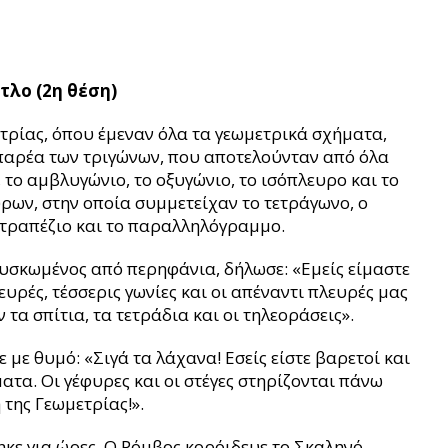
τλο (2η θέση)
ετρίας, όπου έμεναν όλα τα γεωμετρικά σχήματα,
 παρέα των τριγώνων, που αποτελούνταν από όλα
, το αμβλυγώνιο, το οξυγώνιο, το ισόπλευρο και το
ρων, στην οποία συμμετείχαν το τετράγωνο, ο
τραπέζιο και το παραλληλόγραμμο.
ουσκωμένος από περηφάνια, δήλωσε: «Εμείς είμαστε
υρές, τέσσερις γωνίες και οι απέναντι πλευρές μας
τα σπίτια, τα τετράδια και οι τηλεοράσεις».
 με θυμό: «Σιγά τα λάχανα! Εσείς είστε βαρετοί και
ματα. Οι γέφυρες και οι στέγες στηρίζονται πάνω
 της Γεωμετρίας!».
κε για ώρες. Ο Ρόμβος κορόιδευε το Σκαληνό