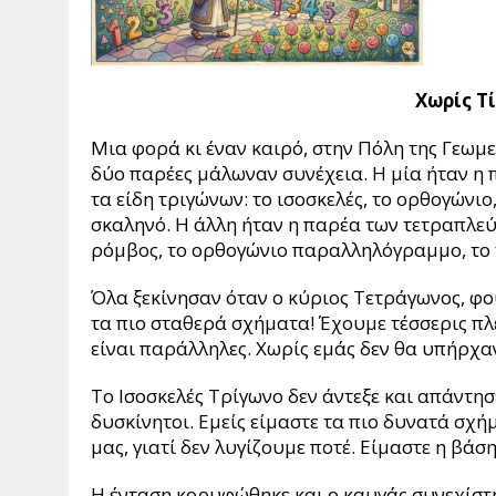
Χωρίς Τί
Μια φορά κι έναν καιρό, στην Πόλη της Γεωμ
δύο παρέες μάλωναν συνέχεια. Η μία ήταν η
τα είδη τριγώνων: το ισοσκελές, το ορθογώνιο
σκαληνό. Η άλλη ήταν η παρέα των τετραπλεύ
ρόμβος, το ορθογώνιο παραλληλόγραμμο, το 
Όλα ξεκίνησαν όταν ο κύριος Τετράγωνος, φ
τα πιο σταθερά σχήματα! Έχουμε τέσσερις πλε
είναι παράλληλες. Χωρίς εμάς δεν θα υπήρχαν 
Το Ισοσκελές Τρίγωνο δεν άντεξε και απάντησε
δυσκίνητοι. Εμείς είμαστε τα πιο δυνατά σχή
μας, γιατί δεν λυγίζουμε ποτέ. Είμαστε η βάση
Η ένταση κορυφώθηκε και ο καυγάς συνεχίστη