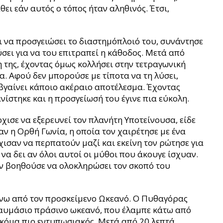
άθει εάν αυτός ο τόπος ήταν αληθινός. Έτσι,
ι να προσγειώσει το διαστημόπλοιό του, συνάντησε
ύσει για να του επιτραπεί η κάθοδος. Μετά από
της, έχοντας όμως κολλήσει στην τετραγωνική
α. Αφού δεν μπορούσε με τίποτα να τη λύσει,
 βγαίνει κάποιο ακέραιο αποτέλεσμα. Έχοντας
νίστηκε και η προσγείωσή του έγινε πια εύκολη.
χισε να εξερευνεί τον πλανήτη Υποτείνουσα, είδε
ν η Ορθή Γωνία, η οποία τον χαιρέτησε με ένα
χισαν να περπατούν μαζί και εκείνη τον ρώτησε για
 να δει αν όλοι αυτοί οι μύθοι που άκουγε ίσχυαν.
ον βοηθούσε να ολοκληρώσει τον σκοπό του
πάνω από τον προσκείμενο Ωκεανό. Ο Πυθαγόρας
θαυμάσιο πράσινο ωκεανό, που έλαμπε κάτω από
 ακόμα πιο εντυπωσιακός. Μετά από 20 λεπτά