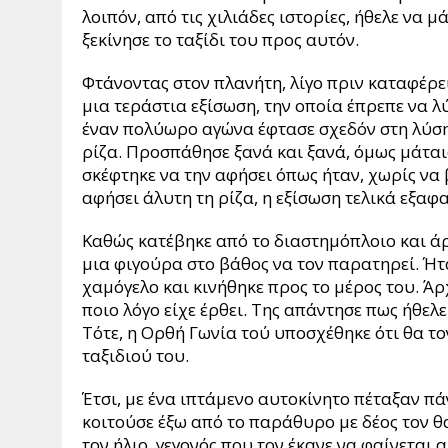
λοιπόν, από τις χιλιάδες ιστορίες, ήθελε να μ
ξεκίνησε το ταξίδι του προς αυτόν.
Φτάνοντας στον πλανήτη, λίγο πριν καταφέρε
μια τεράστια εξίσωση, την οποία έπρεπε να λ
έναν πολύωρο αγώνα έφτασε σχεδόν στη λύση 
ρίζα. Προσπάθησε ξανά και ξανά, όμως μάται
σκέφτηκε να την αφήσει όπως ήταν, χωρίς να
αφήσει άλυτη τη ρίζα, η εξίσωση τελικά εξαφα
Καθώς κατέβηκε από το διαστημόπλοιο και άρ
μια φιγούρα στο βάθος να τον παρατηρεί. Ήτα
χαμόγελο και κινήθηκε προς το μέρος του. Άρ
ποιο λόγο είχε έρθει. Της απάντησε πως ήθελε
Τότε, η Ορθή Γωνία τού υποσχέθηκε ότι θα τ
ταξιδιού του.
Έτσι, με ένα ιπτάμενο αυτοκίνητο πέταξαν 
κοιτούσε έξω από το παράθυρο με δέος τον 
τον ήλιο, γεγονός που τον έκανε να φαίνεται