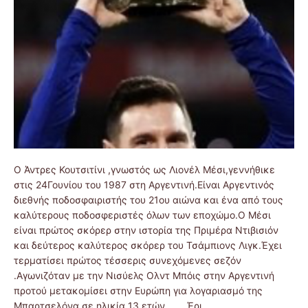
Ο Άντρες Κουτσιτίνι ,γνωστός ως Λιονέλ Μέσι,γεννήθικε
στις 24Γουνίου του 1987 στη Αργεντινή.Είναι Αργεντινός
διεθνής ποδοσφαιριστής του 21ου αιώνα και ένα από τους
καλύτερους ποδοσφεριστές όλων των εποχώμο.Ο Μέσι
είναι πρώτος σκόρερ στην ιστορία της Πριμέρα Ντιβισιόν
και δεύτερος καλύτερος σκόρερ του Τσάμπιονς Λιγκ.Έχει
τερματίσει πρώτος τέσσερις συνεχόμενες σεζόν
.Αγωνιζόταν με την Νισύελς Ολντ Μπόις στην Αργεντινή
προτού μετακομίσει στην Ευρώπη για λογαριασμό της
Μπαρτσελόνα σε ηλικία 13 ετών . Έρι