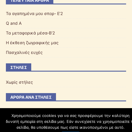
ΤΕΛΕΥΤΑΊΑ ΆΡΘΡΑ
Τα αγαπημένα μου σπορ- Ε’2
Q and A
Τα μεταφορικά μέσα-Β’2
Η έκθεση ζωγραφικής μας
Πασχαλινές ευχές
ΣΤΉΛΕΣ
Χωρίς στήλες
ΆΡΘΡΑ ΑΝΆ ΣΤΉΛΕΣ
Χρησιμοποιούμε cookies για να σας προσφέρουμε την καλύτερη
δυνατή εμπειρία στη σελίδα μας. Εάν συνεχίσετε να χρησιμοποιείτε 
schoolpress.sch.gr
σελίδα, θα υποθέσουμε πως είστε ικανοποιημένοι με αυτό.