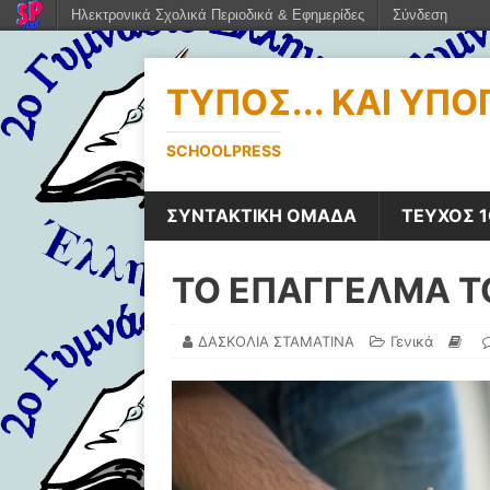
Ηλεκτρονικά Σχολικά Περιοδικά & Εφημερίδες
Σύνδεση
ΤΎΠΟΣ... ΚΑΙ ΥΠ
SCHOOLPRESS
ΣΥΝΤΑΚΤΙΚΗ ΟΜΑΔΑ
ΤΕΥΧΟΣ 1
ΤΟ ΕΠΑΓΓΕΛΜΑ Τ
ΔΑΣΚΟΛΙΑ ΣΤΑΜΑΤΙΝΑ
Γενικά